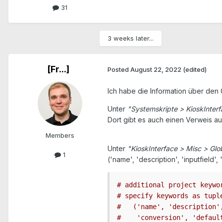
31
3 weeks later...
[Fr...]
Posted
August 22, 2022
(edited)
Ich habe die Information über den
Unter
"Systemskripte > KioskInterf
Dort gibt es auch einen Verweis a
Members
Unter
"KioskInterface > Misc > Glo
1
('name', 'description', 'inputfield',
# additional project keywo
# specify keywords as tupl
#   ('name', 'description'
#    'conversion', 'defaul