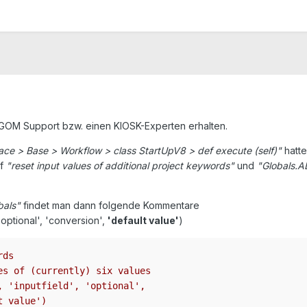
 GOM Support bzw. einen KIOSK-Experten erhalten.
ace > Base > Workflow > class StartUpV8 > def execute (self)"
hatte
uf
"reset input values of additional project keywords"
und
"Globals
bals"
findet man dann folgende Kommentare
 'optional', 'conversion',
'default value'
)
rds
es of (currently) six values
, 'inputfield', 'optional',
t value')