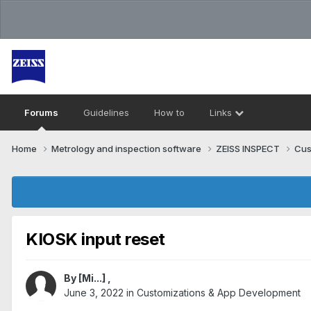
Forums
Guidelines
How to
Links
Home
Metrology and inspection software
ZEISS INSPECT
Cus
KIOSK input reset
By
[Mi...]
,
June 3, 2022
in
Customizations & App Development