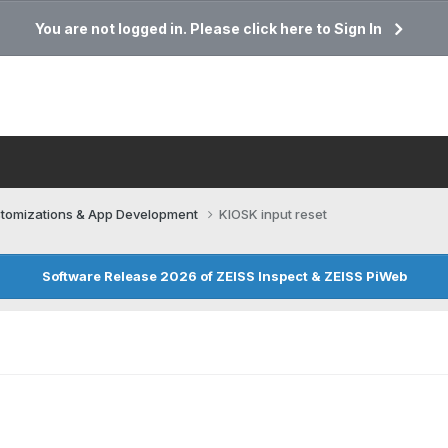
You are not logged in. Please click here to Sign In
tomizations & App Development
KIOSK input reset
Software Release 2026 of ZEISS Inspect & ZEISS PiWeb