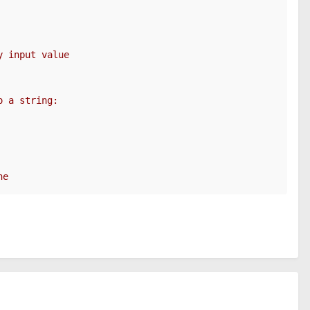
y input value
o a string:
ne