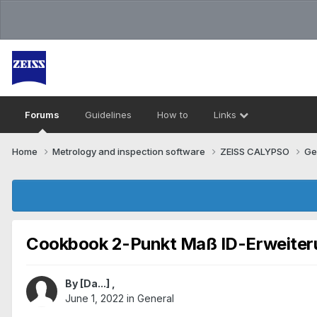
Forums
Guidelines
How to
Links
Home
Metrology and inspection software
ZEISS CALYPSO
Ge
Cookbook 2-Punkt Maß ID-Erweiter
By
[Da...]
,
June 1, 2022
in
General