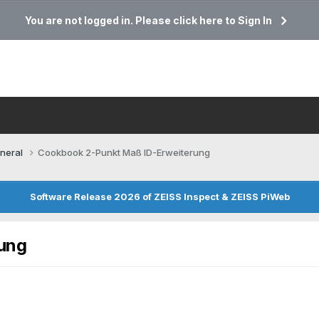
You are not logged in. Please click here to Sign In
neral
Cookbook 2-Punkt Maß ID-Erweiterung
Software Release 2026 of ZEISS Inspect & ZEISS PiWeb
ung