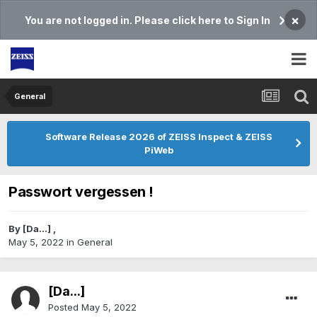
×
You are not logged in. Please click here to Sign In
General
Software Release 2026 of ZEISS Inspect & ZEISS
PiWeb
Passwort vergessen !
By
[Da...]
,
May 5, 2022
in
General
[Da...]
Posted
May 5, 2022