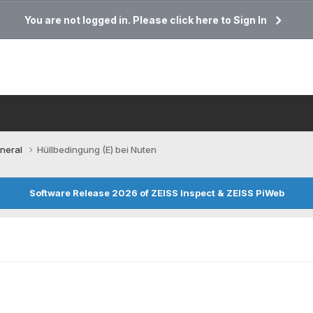
You are not logged in. Please click here to Sign In
neral
Hüllbedingung (E) bei Nuten
Software Release 2026 of ZEISS Inspect & ZEISS PiWeb