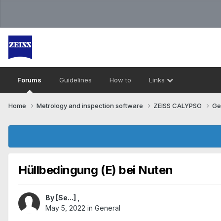
Forums
Guidelines
How to
Links
Home
Metrology and inspection software
ZEISS CALYPSO
Ge
Hüllbedingung (E) bei Nuten
By
[Se...]
,
May 5, 2022
in
General