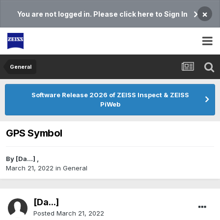
×
You are not logged in. Please click here to Sign In
General
Software Release 2026 of ZEISS Inspect & ZEISS
PiWeb
GPS Symbol
By
[Da...]
,
March 21, 2022
in
General
[Da...]
Posted
March 21, 2022