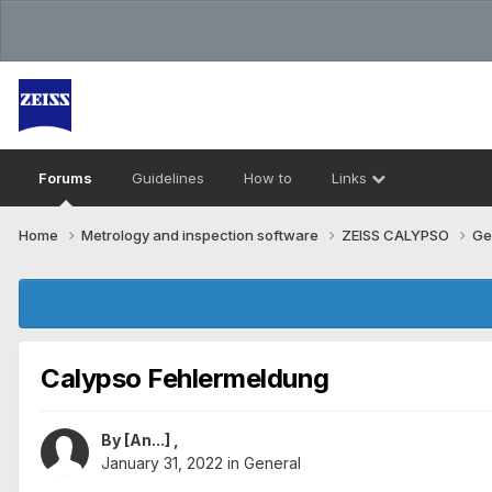
Forums
Guidelines
How to
Links
Home
Metrology and inspection software
ZEISS CALYPSO
Ge
Calypso Fehlermeldung
By
[An...]
,
January 31, 2022
in
General