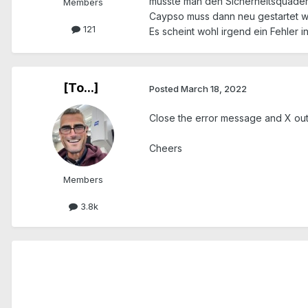
müsste man den Sicherheitsquader 
Members
Caypso muss dann neu gestartet w
121
Es scheint wohl irgend ein Fehler in
[To...]
Posted
March 18, 2022
Close the error message and X out
Cheers
Members
3.8k