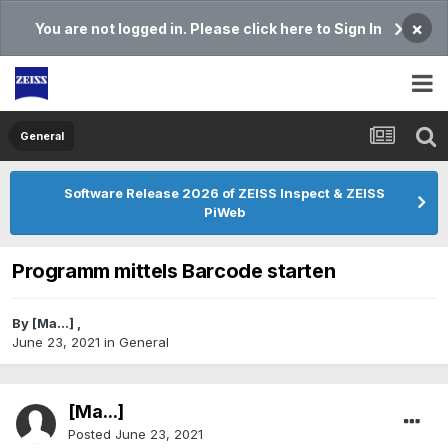
×
You are not logged in. Please click here to Sign In
General
Software Release 2026 of ZEISS Inspect & ZEISS
PiWeb
Programm mittels Barcode starten
By
[Ma...]
,
June 23, 2021
in
General
[Ma...]
Posted
June 23, 2021