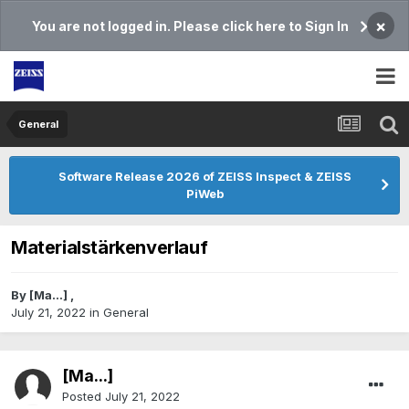
×
You are not logged in. Please click here to Sign In
General
Software Release 2026 of ZEISS Inspect & ZEISS
PiWeb
Materialstärkenverlauf
By
[Ma...]
,
July 21, 2022
in
General
[Ma...]
Posted
July 21, 2022