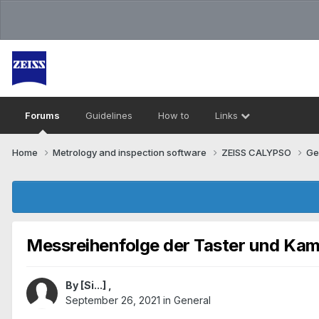
Forums
Guidelines
How to
Links
Home
Metrology and inspection software
ZEISS CALYPSO
Ge
Messreihenfolge der Taster und Ka
By
[Si...]
,
September 26, 2021
in
General