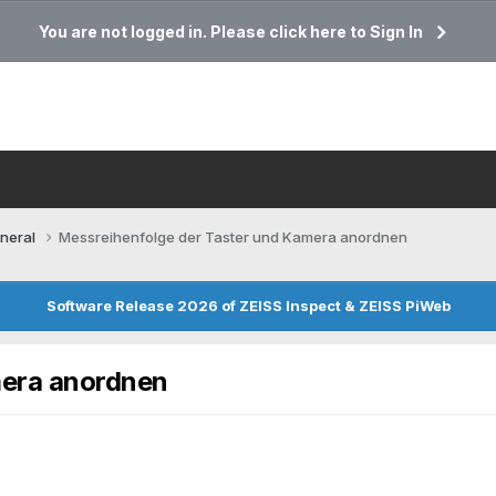
You are not logged in. Please click here to Sign In
neral
Messreihenfolge der Taster und Kamera anordnen
Software Release 2026 of ZEISS Inspect & ZEISS PiWeb
mera anordnen