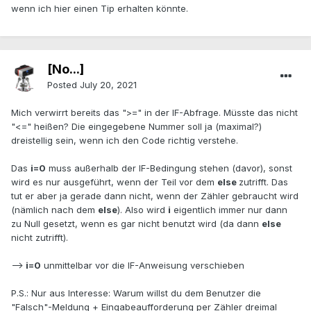
wenn ich hier einen Tip erhalten könnte.
[No...]
Posted
July 20, 2021
Mich verwirrt bereits das ">=" in der IF-Abfrage. Müsste das nicht
"<=" heißen? Die eingegebene Nummer soll ja (maximal?)
dreistellig sein, wenn ich den Code richtig verstehe.
Das
i=0
muss außerhalb der IF-Bedingung stehen (davor), sonst
wird es nur ausgeführt, wenn der Teil vor dem
else
zutrifft. Das
tut er aber ja gerade dann nicht, wenn der Zähler gebraucht wird
(nämlich nach dem
else
). Also wird
i
eigentlich immer nur dann
zu Null gesetzt, wenn es gar nicht benutzt wird (da dann
else
nicht zutrifft).
-->
i=0
unmittelbar vor die IF-Anweisung verschieben
P.S.: Nur aus Interesse: Warum willst du dem Benutzer die
"Falsch"-Meldung + Eingabeaufforderung per Zähler dreimal