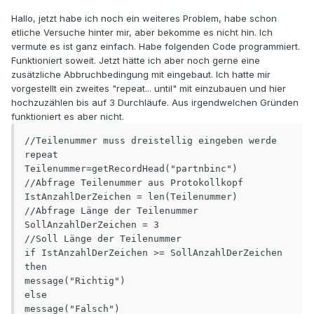
Hallo, jetzt habe ich noch ein weiteres Problem, habe schon
etliche Versuche hinter mir, aber bekomme es nicht hin. Ich
vermute es ist ganz einfach. Habe folgenden Code programmiert.
Funktioniert soweit. Jetzt hätte ich aber noch gerne eine
zusätzliche Abbruchbedingung mit eingebaut. Ich hatte mir
vorgestellt ein zweites "repeat... until" mit einzubauen und hier
hochzuzählen bis auf 3 Durchläufe. Aus irgendwelchen Gründen
funktioniert es aber nicht.
//Teilenummer muss dreistellig eingeben werde

repeat

Teilenummer=getRecordHead("partnbinc")    
//Abfrage Teilenummer aus Protokollkopf

IstAnzahlDerZeichen = len(Teilenummer)		
//Abfrage Länge der Teilenummer

SollAnzahlDerZeichen = 3							
//Soll Länge der Teilenummer

if IstAnzahlDerZeichen >= SollAnzahlDerZeichen 
then 

message("Richtig")

else

message("Falsch")
