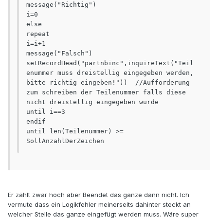
message("Richtig")

i=0

else

repeat

i=i+1

message("Falsch")

setRecordHead("partnbinc",inquireText("Teil
enummer muss dreistellig eingegeben werden, 
bitte richtig eingeben!"))  //Aufforderung 
zum schreiben der Teilenummer falls diese 
nicht dreistellig eingegeben wurde

until i==3

endif

until len(Teilenummer) >= 
SollAnzahlDerZeichen
Er zählt zwar hoch aber Beendet das ganze dann nicht. Ich
vermute dass ein Logikfehler meinerseits dahinter steckt an
welcher Stelle das ganze eingefügt werden muss. Wäre super