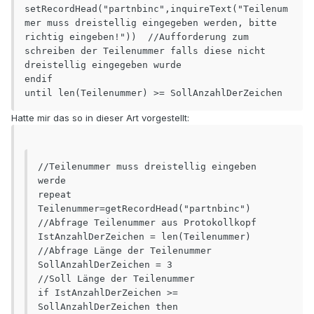
setRecordHead("partnbinc",inquireText("Teilenum
mer muss dreistellig eingegeben werden, bitte 
richtig eingeben!"))  //Aufforderung zum 
schreiben der Teilenummer falls diese nicht 
dreistellig eingegeben wurde

endif

until len(Teilenummer) >= SollAnzahlDerZeichen
Hatte mir das so in dieser Art vorgestellt:
//Teilenummer muss dreistellig eingeben 
werde

repeat

Teilenummer=getRecordHead("partnbinc")    
//Abfrage Teilenummer aus Protokollkopf

IstAnzahlDerZeichen = len(Teilenummer)		
//Abfrage Länge der Teilenummer

SollAnzahlDerZeichen = 3							
//Soll Länge der Teilenummer

if IstAnzahlDerZeichen >= 
SollAnzahlDerZeichen then 
