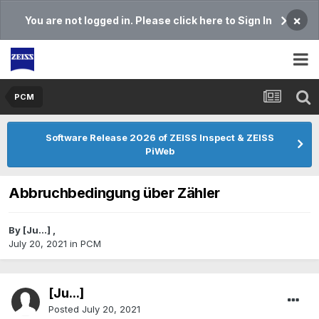
×
You are not logged in. Please click here to Sign In
PCM
Software Release 2026 of ZEISS Inspect & ZEISS
PiWeb
Abbruchbedingung über Zähler
By
[Ju...]
,
July 20, 2021
in
PCM
[Ju...]
Posted
July 20, 2021