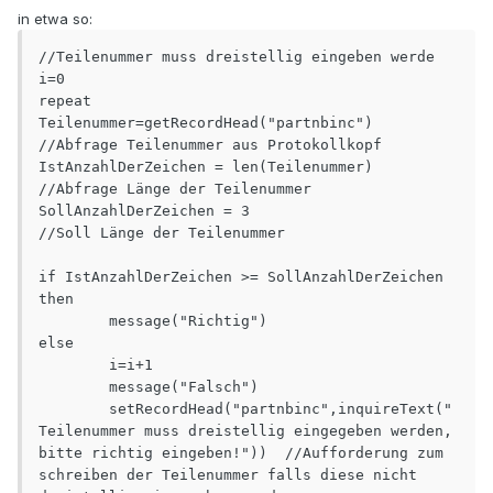
in etwa so:
//Teilenummer muss dreistellig eingeben werde

i=0

repeat

Teilenummer=getRecordHead("partnbinc")    
//Abfrage Teilenummer aus Protokollkopf

IstAnzahlDerZeichen = len(Teilenummer)		
//Abfrage Länge der Teilenummer

SollAnzahlDerZeichen = 3							
//Soll Länge der Teilenummer

if IstAnzahlDerZeichen >= SollAnzahlDerZeichen 
then 

	message("Richtig")

else

	i=i+1

	message("Falsch")

	setRecordHead("partnbinc",inquireText("
Teilenummer muss dreistellig eingegeben werden, 
bitte richtig eingeben!"))  //Aufforderung zum 
schreiben der Teilenummer falls diese nicht 