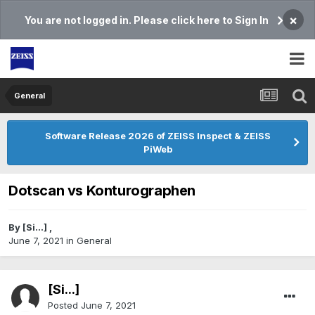
×
You are not logged in. Please click here to Sign In
General
Software Release 2026 of ZEISS Inspect & ZEISS
PiWeb
Dotscan vs Konturographen
By
[Si...]
,
June 7, 2021
in
General
[Si...]
Posted
June 7, 2021