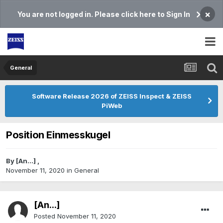
×
You are not logged in. Please click here to Sign In
General
Software Release 2026 of ZEISS Inspect & ZEISS
PiWeb
Position Einmesskugel
By
[An...]
,
November 11, 2020
in
General
[An...]
Posted
November 11, 2020