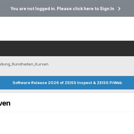
You are not logged in. Please click here to Sign In
ellung_Rundheiten_Kurven
Software Release 2026 of ZEISS Inspect & ZEISS PiWeb
ven