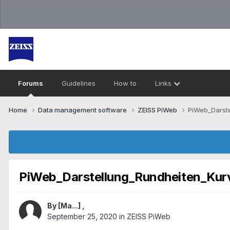
Forums
Guidelines
How to
Links
Home
Data management software
ZEISS PiWeb
PiWeb_Darst
PiWeb_Darstellung_Rundheiten_Kur
By
[Ma...]
,
September 25, 2020
in
ZEISS PiWeb