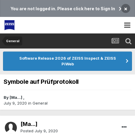
×
You are not logged in. Please click here to Sign In
General
Software Release 2026 of ZEISS Inspect & ZEISS
PiWeb
Symbole auf Prüfprotokoll
By
[Ma...]
,
July 9, 2020
in
General
[Ma...]
Posted
July 9, 2020