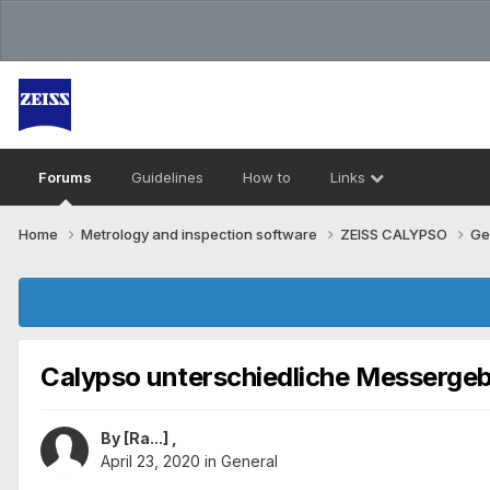
Forums
Guidelines
How to
Links
Home
Metrology and inspection software
ZEISS CALYPSO
Ge
Calypso unterschiedliche Messergeb
By
[Ra...]
,
April 23, 2020
in
General