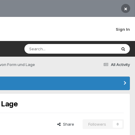
×
Sign In
 von Form und Lage
All Activity
 Lage
Share
Followers
0