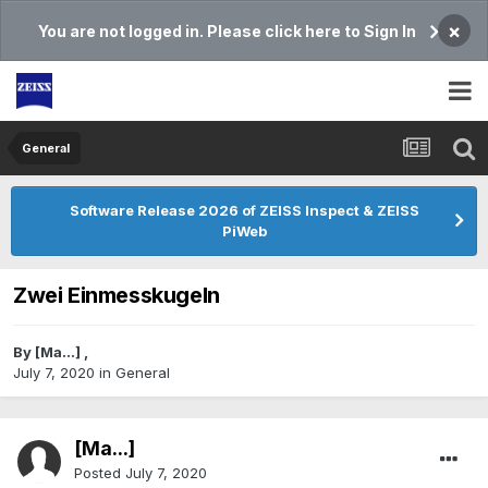
×
You are not logged in. Please click here to Sign In
General
Software Release 2026 of ZEISS Inspect & ZEISS
PiWeb
Zwei Einmesskugeln
By
[Ma...]
,
July 7, 2020
in
General
[Ma...]
Posted
July 7, 2020