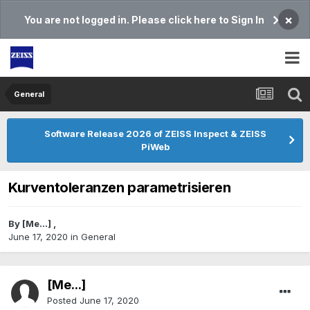
×
You are not logged in. Please click here to Sign In
General
Software Release 2026 of ZEISS Inspect & ZEISS
PiWeb
Kurventoleranzen parametrisieren
By
[Me...]
,
June 17, 2020
in
General
[Me...]
Posted
June 17, 2020