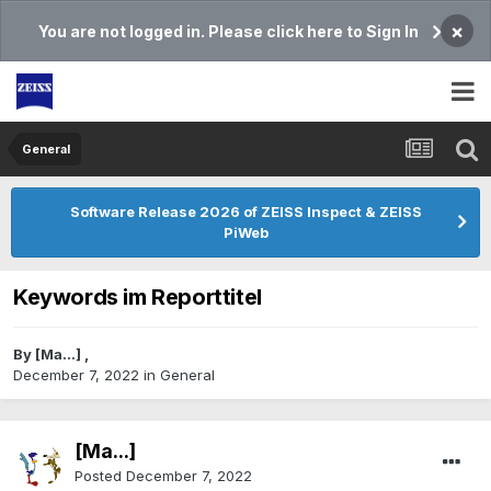
×
You are not logged in. Please click here to Sign In
General
Software Release 2026 of ZEISS Inspect & ZEISS
PiWeb
Keywords im Reporttitel
By
[Ma...]
,
December 7, 2022
in
General
[Ma...]
Posted
December 7, 2022