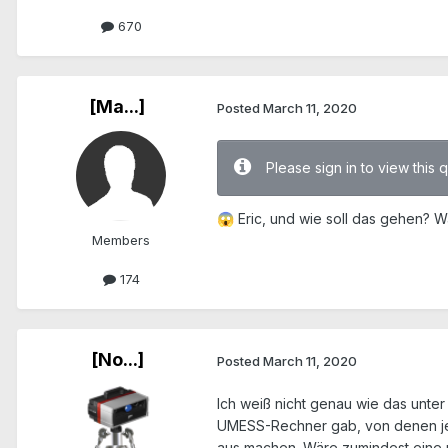
670
[Ma...]
Posted
March 11, 2020
Please sign in to view this 
Eric, und wie soll das gehen? W
😱
Members
174
[No...]
Posted
March 11, 2020
Ich weiß nicht genau wie das unte
UMESS-Rechner gab, von denen jede
aus machen. Wäre zumindest eine m