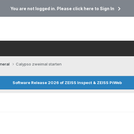
You are not logged in. Please click here to Sign In
neral
Calypso zweimal starten
Software Release 2026 of ZEISS Inspect & ZEISS PiWeb