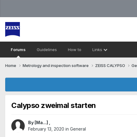
Forums
Guidelines
How to
Links
Home
Metrology and inspection software
ZEISS CALYPSO
Ge
Calypso zweimal starten
By
[Ma...]
,
February 13, 2020
in
General