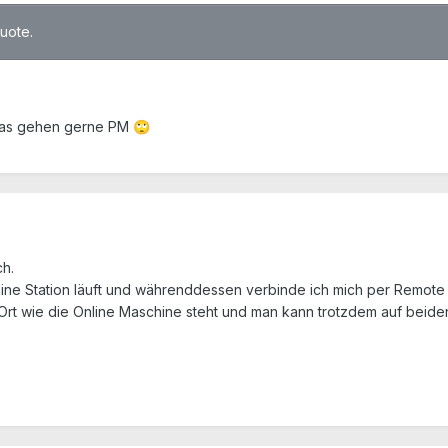
quote.
 das gehen gerne PM
🙄
h.
line Station läuft und währenddessen verbinde ich mich per Remote au
 Ort wie die Online Maschine steht und man kann trotzdem auf beiden