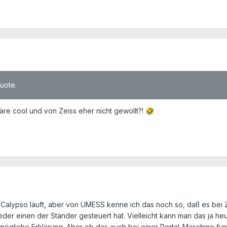
quote.
äre cool und von Zeiss eher nicht gewollt?!
🤣
r Calypso läuft, aber von UMESS kenne ich das noch so, daß es be
r einen der Ständer gesteuert hat. Vielleicht kann man das ja he
ögliche Erklärung. Aber ob das auch bei einer Portal-Maschine funk