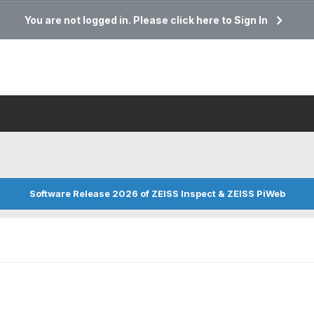
You are not logged in. Please click here to Sign In
Software Release 2026 of ZEISS Inspect & ZEISS PiWeb