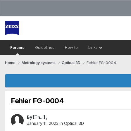
Forums
Guidelines
How to
Links
Home
Metrology systems​
Optical 3D
Fehler FG-0004
Fehler FG-0004
By
[Th...]
,
January 11, 2023
in
Optical 3D