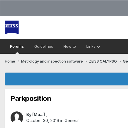
Forums
Guidelines
How to
Links
Home
Metrology and inspection software
ZEISS CALYPSO
Ge
Parkposition
By
[Ma...]
,
October 30, 2019
in
General