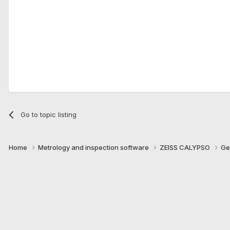
Go to topic listing
Home
Metrology and inspection software
ZEISS CALYPSO
Ge