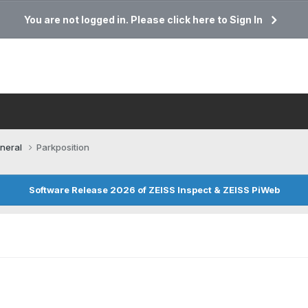
You are not logged in. Please click here to Sign In
neral
Parkposition
Software Release 2026 of ZEISS Inspect & ZEISS PiWeb