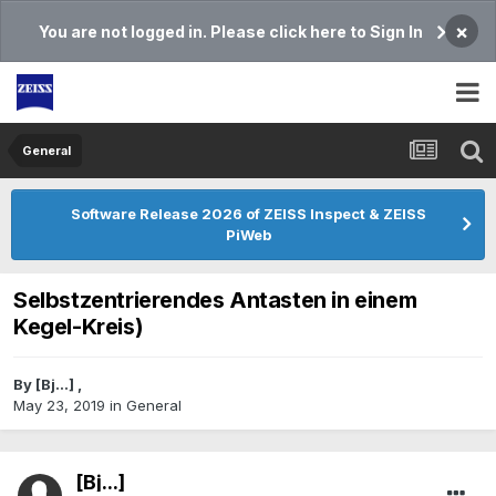
×
You are not logged in. Please click here to Sign In
General
Software Release 2026 of ZEISS Inspect & ZEISS
PiWeb
Selbstzentrierendes Antasten in einem
Kegel-Kreis)
By
[Bj...]
,
May 23, 2019
in
General
[Bj...]