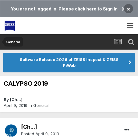
×
You are not logged in. Please click here to Sign In
General
Software Release 2026 of ZEISS Inspect & ZEISS
PiWeb
CALYPSO 2019
By
[Ch...]
,
April 9, 2019
in
General
[Ch...]
Posted
April 9, 2019