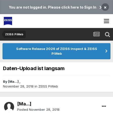
×
You are not logged in. Please click here to Sign In
ZEISS PiWeb
Software Release 2026 of ZEISS Inspect & ZEISS
PiWeb
Daten-Upload ist langsam
By
[Ma...]
,
November 28, 2018
in
ZEISS PiWeb
[Ma...]
Posted
November 28, 2018