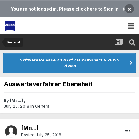
×
You are not logged in. Please click here to Sign In
General
Software Release 2026 of ZEISS Inspect & ZEISS
PiWeb
Auswerteverfahren Ebeneheit
By
[Ma...]
,
July 25, 2018
in
General
[Ma...]
Posted
July 25, 2018