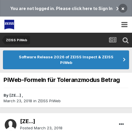
×
You are not logged in. Please click here to Sign In
ZEISS PiWeb
Software Release 2026 of ZEISS Inspect & ZEISS
PiWeb
PiWeb-Formeln für Toleranzmodus Betrag
By
[ZE...]
,
March 23, 2018
in
ZEISS PiWeb
[ZE...]
Posted
March 23, 2018