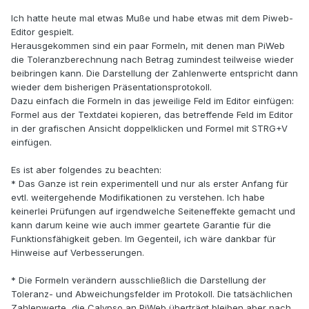
Ich hatte heute mal etwas Muße und habe etwas mit dem Piweb-
Editor gespielt.
Herausgekommen sind ein paar Formeln, mit denen man PiWeb
die Toleranzberechnung nach Betrag zumindest teilweise wieder
beibringen kann. Die Darstellung der Zahlenwerte entspricht dann
wieder dem bisherigen Präsentationsprotokoll.
Dazu einfach die Formeln in das jeweilige Feld im Editor einfügen:
Formel aus der Textdatei kopieren, das betreffende Feld im Editor
in der grafischen Ansicht doppelklicken und Formel mit STRG+V
einfügen.
Es ist aber folgendes zu beachten:
* Das Ganze ist rein experimentell und nur als erster Anfang für
evtl. weitergehende Modifikationen zu verstehen. Ich habe
keinerlei Prüfungen auf irgendwelche Seiteneffekte gemacht und
kann darum keine wie auch immer geartete Garantie für die
Funktionsfähigkeit geben. Im Gegenteil, ich wäre dankbar für
Hinweise auf Verbesserungen.
* Die Formeln verändern ausschließlich die Darstellung der
Toleranz- und Abweichungsfelder im Protokoll. Die tatsächlichen
Zahlenwerte, die Calypso an PiWeb überträgt bleiben aber nach