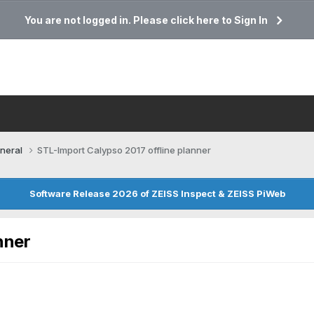
You are not logged in. Please click here to Sign In
neral
STL-Import Calypso 2017 offline planner
Software Release 2026 of ZEISS Inspect & ZEISS PiWeb
nner