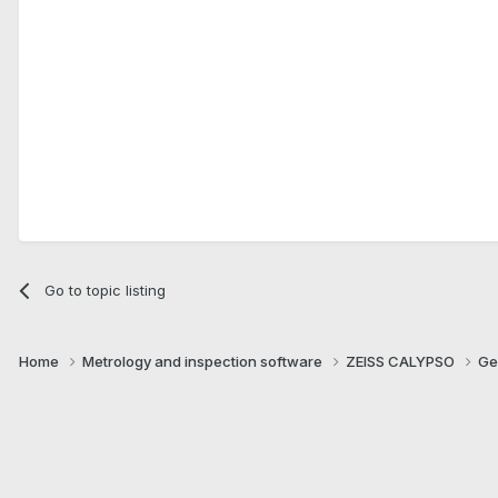
Go to topic listing
Home
Metrology and inspection software
ZEISS CALYPSO
Ge