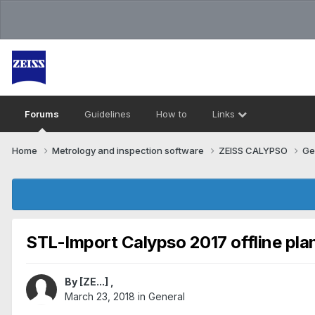
Forums
Guidelines
How to
Links
Home
Metrology and inspection software
ZEISS CALYPSO
Ge
STL-Import Calypso 2017 offline pla
By
[ZE...]
,
March 23, 2018
in
General