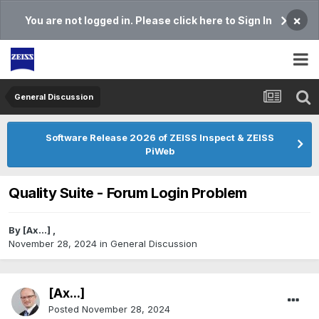
×
You are not logged in. Please click here to Sign In
General Discussion
Software Release 2026 of ZEISS Inspect & ZEISS
PiWeb
Quality Suite - Forum Login Problem
By
[Ax...]
,
November 28, 2024
in
General Discussion
[Ax...]
Posted
November 28, 2024