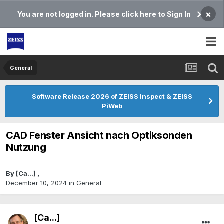
×
You are not logged in. Please click here to Sign In
General
Software Release 2026 of ZEISS Inspect & ZEISS
PiWeb
CAD Fenster Ansicht nach Optiksonden
Nutzung
By
[Ca...]
,
December 10, 2024
in
General
[Ca...]