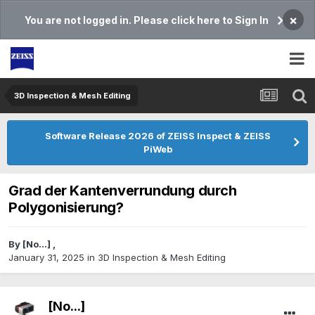
×
You are not logged in. Please click here to Sign In
3D Inspection & Mesh Editing​
Software Release 2026 of ZEISS Inspect & ZEISS
PiWeb
Grad der Kantenverrundung durch
Polygonisierung?
By
[No...]
,
January 31, 2025
in
3D Inspection & Mesh Editing​
[No...]