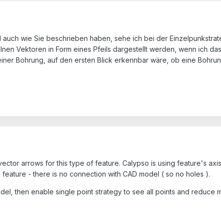
auch wie Sie beschrieben haben, sehe ich bei der Einzelpunkstrategi
elnen Vektoren in Form eines Pfeils dargestellt werden, wenn ich d
einer Bohrung, auf den ersten Blick erkennbar wäre, ob eine Bohru
ctor arrows for this type of feature. Calypso is using feature's axis
a feature - there is no connection with CAD model ( so no holes ).
odel, then enable single point strategy to see all points and reduc