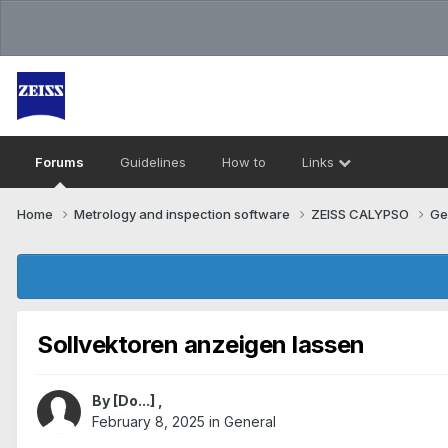
Forums
Guidelines
How to
Links
Home
Metrology and inspection software
ZEISS CALYPSO
Ge
Sollvektoren anzeigen lassen
By
[Do...]
,
February 8, 2025
in
General