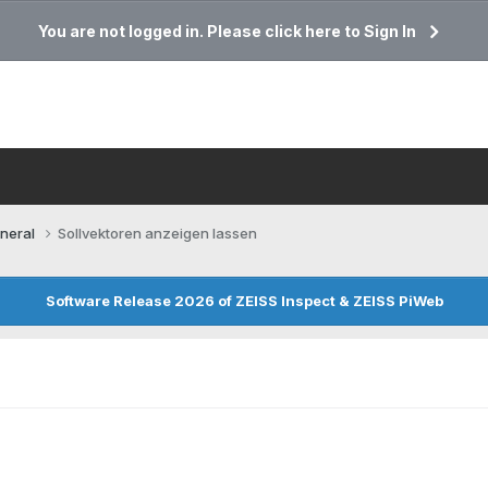
You are not logged in. Please click here to Sign In
neral
Sollvektoren anzeigen lassen
Software Release 2026 of ZEISS Inspect & ZEISS PiWeb