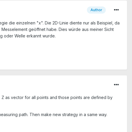
Author
e die einzelnen "x". Die 2D-Linie diente nur als Beispiel, da
as Messelement geöffnet habe. Dies würde aus meiner Sicht
ng oder Welle erkannt wurde.
 Z as vector for all points and those points are defined by
e measuring path. Then make new strategy in a same way.