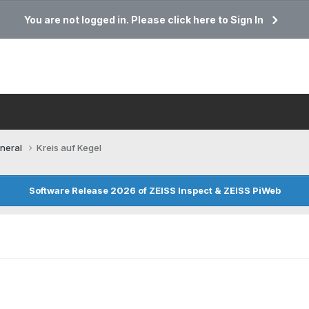
You are not logged in. Please click here to Sign In
neral
Kreis auf Kegel
Software Release 2026 of ZEISS Inspect & ZEISS PiWeb