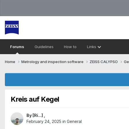
Forums
Guidelines
How to
Links
Home
Metrology and inspection software
ZEISS CALYPSO
Ge
Kreis auf Kegel
By
[Ri...]
,
February 24, 2025
in
General