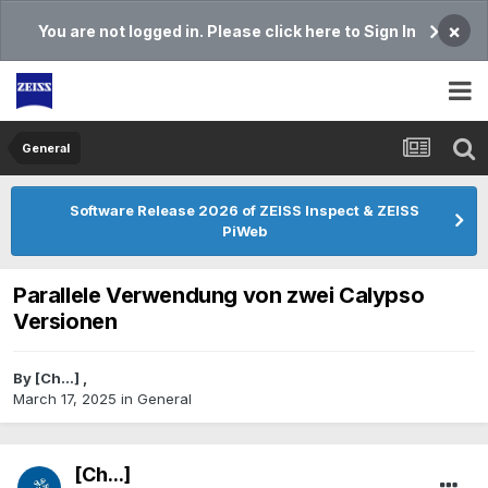
×
You are not logged in. Please click here to Sign In
General
Software Release 2026 of ZEISS Inspect & ZEISS
PiWeb
Parallele Verwendung von zwei Calypso
Versionen
By
[Ch...]
,
March 17, 2025
in
General
[Ch...]