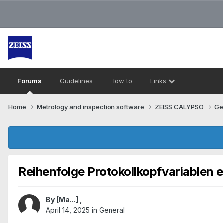
Forums
Guidelines
How to
Links
Home
Metrology and inspection software
ZEISS CALYPSO
Ge
Reihenfolge Protokollkopfvariablen 
By
[Ma...]
,
April 14, 2025
in
General