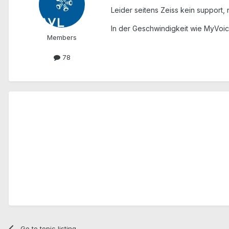
Leider seitens Zeiss kein support,
In der Geschwindigkeit wie MyVoic
Members
78
Go to topic listing