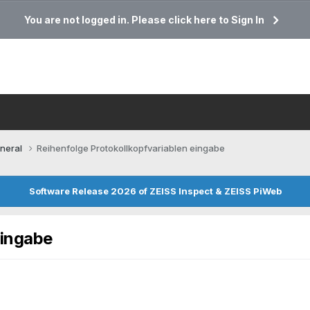
You are not logged in. Please click here to Sign In
neral
Reihenfolge Protokollkopfvariablen eingabe
Software Release 2026 of ZEISS Inspect & ZEISS PiWeb
eingabe