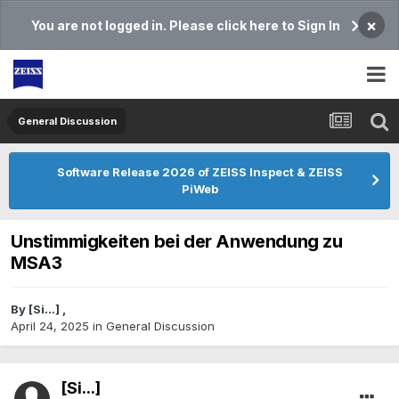
×
You are not logged in. Please click here to Sign In
General Discussion
Software Release 2026 of ZEISS Inspect & ZEISS
PiWeb
Unstimmigkeiten bei der Anwendung zu
MSA3
By
[Si...]
,
April 24, 2025
in
General Discussion
[Si...]