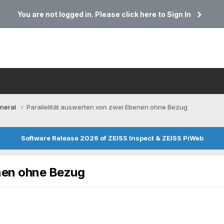
You are not logged in. Please click here to Sign In
neral
Parallelität auswerten von zwei Ebenen ohne Bezug
Software Release 2026 of ZEISS Inspect & ZEISS PiWeb
enen ohne Bezug