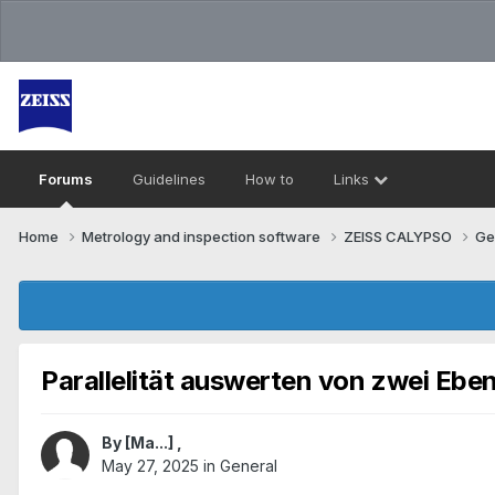
Forums
Guidelines
How to
Links
Home
Metrology and inspection software
ZEISS CALYPSO
Ge
Parallelität auswerten von zwei Eb
By
[Ma...]
,
May 27, 2025
in
General