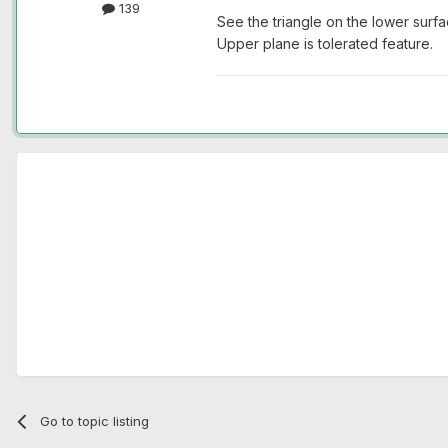
139
See the triangle on the lower surfac
Upper plane is tolerated feature.
Go to topic listing