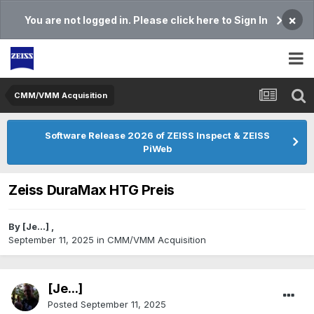
×
You are not logged in. Please click here to Sign In
CMM/VMM Acquisition
Software Release 2026 of ZEISS Inspect & ZEISS
PiWeb
Zeiss DuraMax HTG Preis
By
[Je...]
,
September 11, 2025
in
CMM/VMM Acquisition
[Je...]
Posted
September 11, 2025