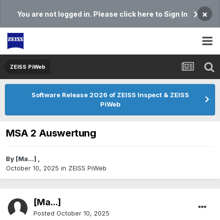
×
You are not logged in. Please click here to Sign In
ZEISS PiWeb
Software Release 2026 of ZEISS Inspect & ZEISS
PiWeb
MSA 2 Auswertung
By
[Ma...]
,
October 10, 2025
in
ZEISS PiWeb
[Ma...]
Posted
October 10, 2025