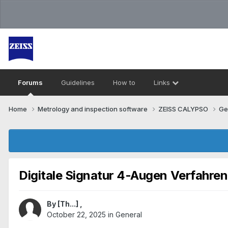
Forums
Guidelines
How to
Links
Home
Metrology and inspection software
ZEISS CALYPSO
Ge
Digitale Signatur 4-Augen Verfahren 
By
[Th...]
,
October 22, 2025
in
General