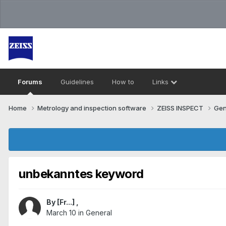
Forums
Guidelines
How to
Links
Home
Metrology and inspection software
ZEISS INSPECT
Gen
unbekanntes keyword
By
[Fr...]
,
March 10
in
General