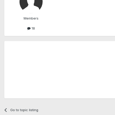
Members
18
Go to topic listing