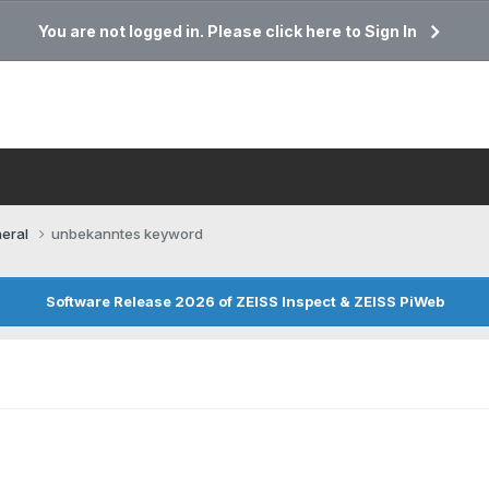
You are not logged in. Please click here to Sign In
eral
unbekanntes keyword
Software Release 2026 of ZEISS Inspect & ZEISS PiWeb