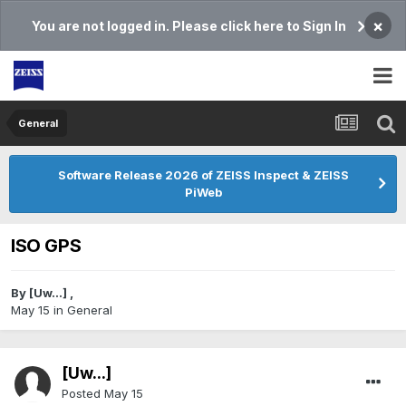
×
You are not logged in. Please click here to Sign In
General
Software Release 2026 of ZEISS Inspect & ZEISS
PiWeb
ISO GPS
By
[Uw...]
,
May 15
in
General
[Uw...]
Posted
May 15