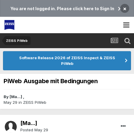
×
You are not logged in. Please click here to Sign In
ZEISS PiWeb
Software Release 2026 of ZEISS Inspect & ZEISS
PiWeb
PiWeb Ausgabe mit Bedingungen
By
[Ma...]
,
May 29
in
ZEISS PiWeb
[Ma...]
Posted
May 29