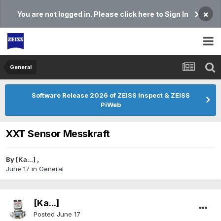
×
You are not logged in. Please click here to Sign In
General
Software Release 2026 of ZEISS Inspect & ZEISS
PiWeb
XXT Sensor Messkraft
By
[Ka...]
,
June 17
in
General
[Ka...]
Posted
June 17