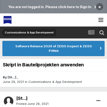
×
You are not logged in. Please click here to Sign In
Customizations & App Development
Software Release 2026 of ZEISS Inspect & ZEISS
PiWeb
Skript in Bauteilprojekten anwenden
By
[St...]
,
June 29, 2021
in
Customizations & App Development
[St...]
Posted
June 29, 2021