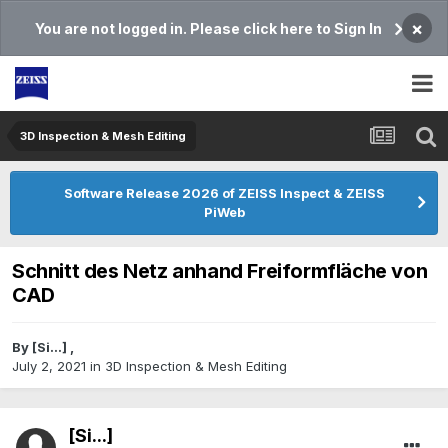
×
You are not logged in. Please click here to Sign In
3D Inspection & Mesh Editing​
Software Release 2026 of ZEISS Inspect & ZEISS
PiWeb
Schnitt des Netz anhand Freiformfläche von
CAD
By
[Si...]
,
July 2, 2021
in
3D Inspection & Mesh Editing​
[Si...]