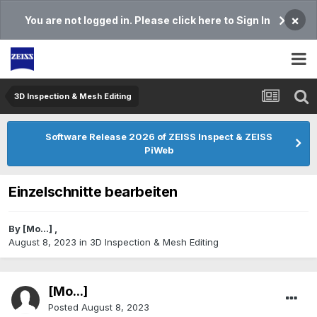
×
You are not logged in. Please click here to Sign In
3D Inspection & Mesh Editing​
Software Release 2026 of ZEISS Inspect & ZEISS
PiWeb
Einzelschnitte bearbeiten
By
[Mo...]
,
August 8, 2023
in
3D Inspection & Mesh Editing​
[Mo...]
Posted
August 8, 2023