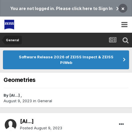
×
You are not logged in. Please click here to Sign In
General
Software Release 2026 of ZEISS Inspect & ZEISS
PiWeb
Geometries
By
[Al...]
,
August 9, 2023
in
General
[Al...]
Posted
August 9, 2023