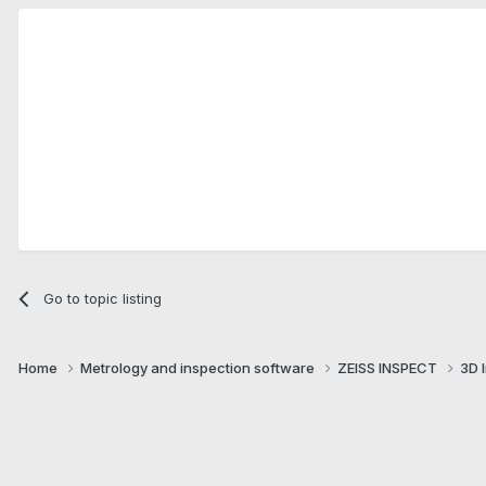
Go to topic listing
Home
Metrology and inspection software
ZEISS INSPECT
3D 