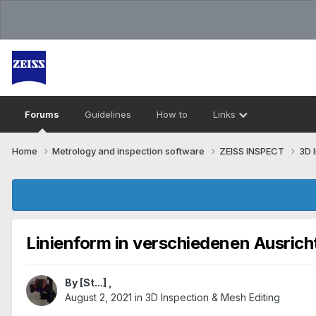
Forums
Guidelines
How to
Links
Home
Metrology and inspection software
ZEISS INSPECT
3D 
Linienform in verschiedenen Ausrich
By
[St...]
,
August 2, 2021
in
3D Inspection & Mesh Editing​