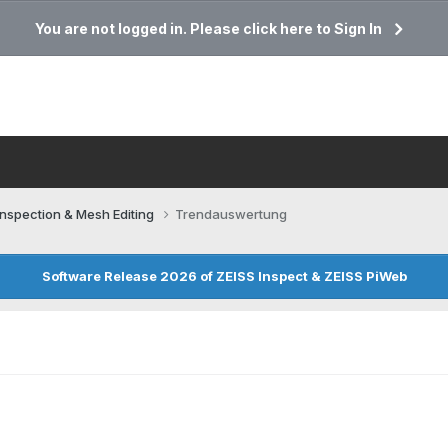
You are not logged in. Please click here to Sign In
Inspection & Mesh Editing​
Trendauswertung
Software Release 2026 of ZEISS Inspect & ZEISS PiWeb