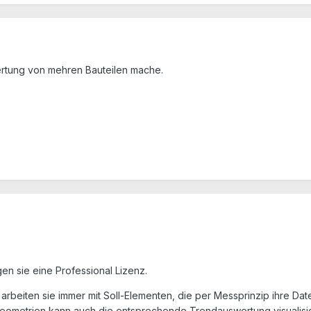
ertung von mehren Bauteilen mache.
en sie eine Professional Lizenz.
arbeiten sie immer mit Soll-Elementen, die per Messprinzip ihre Da
eometrien kann auch die entsprechende Trendauswertung visualisie