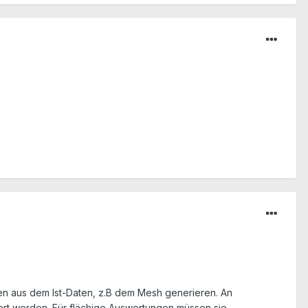
ten aus dem Ist-Daten, z.B dem Mesh generieren. An
rt werden. Für flächige Auswertungen müssen sie