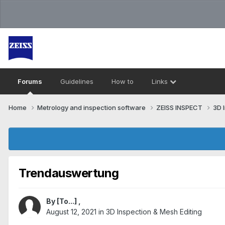
Forums
Guidelines
How to
Links
Home
Metrology and inspection software
ZEISS INSPECT
3D 
Trendauswertung
By
[To...]
,
August 12, 2021
in
3D Inspection & Mesh Editing​