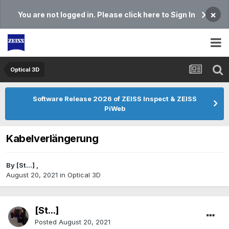
×
You are not logged in. Please click here to Sign In
Optical 3D
Software Release 2026 of ZEISS Inspect & ZEISS
PiWeb
Kabelverlängerung
By
[St...]
,
August 20, 2021
in
Optical 3D
[St...]
Posted
August 20, 2021